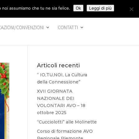
to noi assumiamo che tu ne sia felice.
Ok
Leggi di più
CAZIONI/CONVENZIONI
CONTATTI
Articoli recenti
“ IO,TU,NOI, La Cultura
della Connessione”
XVII GIORNATA
NAZIONALE DEI
VOLONTARI AVO – 18
ottobre 2025
“Cucciolotti” alle Molinette
Corso di formazione AVO
Regionale Piemonte