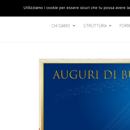
segreteria@federavo.it
Utilizziamo i cookie per essere sicuri che tu possa avere la
CHI SIAMO
STRUTTURA
FORM