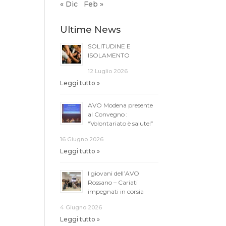
« Dic
Feb »
Ultime News
SOLITUDINE E
ISOLAMENTO
12 Luglio 2026
Leggi tutto »
AVO Modena presente
al Convegno :
“Volontariato è salute!”
16 Giugno 2026
Leggi tutto »
I giovani dell’AVO
Rossano – Cariati
impegnati in corsia
4 Giugno 2026
Leggi tutto »