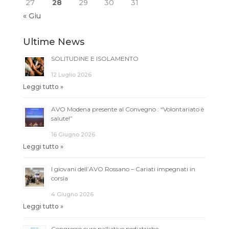
27
28
29
30
31
« Giu
Ultime News
SOLITUDINE E ISOLAMENTO
12 Luglio 2026
Leggi tutto »
AVO Modena presente al Convegno : “Volontariato è
salute!”
16 Giugno 2026
Leggi tutto »
I giovani dell’AVO Rossano – Cariati impegnati in
corsia
4 Giugno 2026
Leggi tutto »
Congresso cure palliative pediatriche