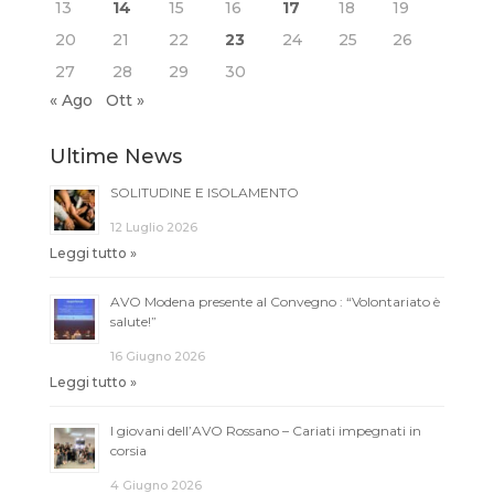
13
14
15
16
17
18
19
20
21
22
23
24
25
26
27
28
29
30
« Ago
Ott »
Ultime News
SOLITUDINE E ISOLAMENTO
12 Luglio 2026
Leggi tutto »
AVO Modena presente al Convegno : “Volontariato è
salute!”
16 Giugno 2026
Leggi tutto »
I giovani dell’AVO Rossano – Cariati impegnati in
corsia
4 Giugno 2026