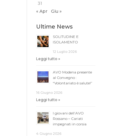
31
« Apr
Giu »
Ultime News
SOLITUDINE E
ISOLAMENTO
12 Luglio 2026
Leggi tutto »
AVO Modena presente
al Convegno :
“Volontariato è salute!”
16 Giugno 2026
Leggi tutto »
I giovani dell’AVO
Rossano – Cariati
impegnati in corsia
4 Giugno 2026