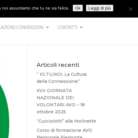
to noi assumiamo che tu ne sia felice.
Ok
Leggi di più
CAZIONI/CONVENZIONI
CONTATTI
Articoli recenti
“ IO,TU,NOI, La Cultura
della Connessione”
XVII GIORNATA
NAZIONALE DEI
VOLONTARI AVO – 18
ottobre 2025
“Cucciolotti” alle Molinette
Corso di formazione AVO
Regionale Piemonte