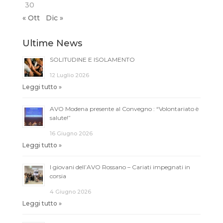
30
« Ott
Dic »
Ultime News
SOLITUDINE E ISOLAMENTO
12 Luglio 2026
Leggi tutto »
AVO Modena presente al Convegno : “Volontariato è
salute!”
16 Giugno 2026
Leggi tutto »
I giovani dell’AVO Rossano – Cariati impegnati in
corsia
4 Giugno 2026
Leggi tutto »