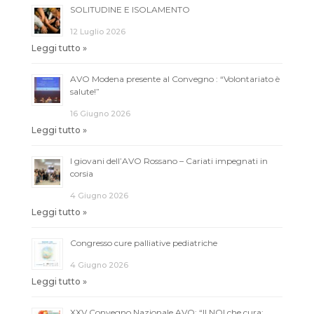
SOLITUDINE E ISOLAMENTO
12 Luglio 2026
Leggi tutto »
AVO Modena presente al Convegno : “Volontariato è
salute!”
16 Giugno 2026
Leggi tutto »
I giovani dell’AVO Rossano – Cariati impegnati in
corsia
4 Giugno 2026
Leggi tutto »
Congresso cure palliative pediatriche
4 Giugno 2026
Leggi tutto »
XXV Convegno Nazionale AVO: “Il NOI che cura: