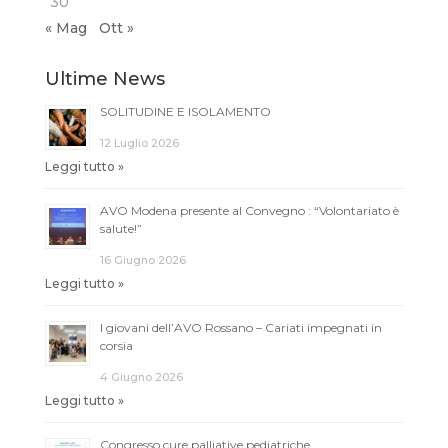
30
« Mag
Ott »
Ultime News
SOLITUDINE E ISOLAMENTO
12 Luglio 2026
Leggi tutto »
AVO Modena presente al Convegno : “Volontariato è
salute!”
16 Giugno 2026
Leggi tutto »
I giovani dell’AVO Rossano – Cariati impegnati in
corsia
4 Giugno 2026
Leggi tutto »
Congresso cure palliative pediatriche