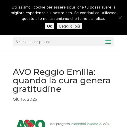
segreteria@federavo.it
Utilizziamo i cookie per essere sicuri che tu possa avere la
migliore esperienza sul nostro sito. Se continui ad utilizzare
questo sito noi assumiamo che tu ne sia felice.
Ok
Leggi di più
Seleziona una pagina
AVO Reggio Emilia:
quando la cura genera
gratitudine
Giu 16, 2025