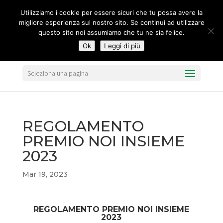
segreteria@federavo.it
Utilizziamo i cookie per essere sicuri che tu possa avere la
migliore esperienza sul nostro sito. Se continui ad utilizzare
questo sito noi assumiamo che tu ne sia felice.
Ok
Leggi di più
Seleziona una pagina
REGOLAMENTO
PREMIO NOI INSIEME
2023
Mar 19, 2023
REGOLAMENTO PREMIO NOI INSIEME
2023