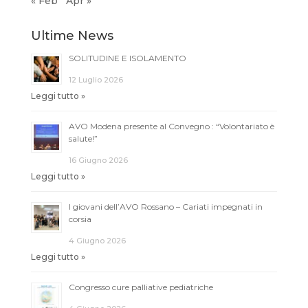
« Feb
Apr »
Ultime News
SOLITUDINE E ISOLAMENTO
12 Luglio 2026
Leggi tutto »
AVO Modena presente al Convegno : “Volontariato è
salute!”
16 Giugno 2026
Leggi tutto »
I giovani dell’AVO Rossano – Cariati impegnati in
corsia
4 Giugno 2026
Leggi tutto »
Congresso cure palliative pediatriche