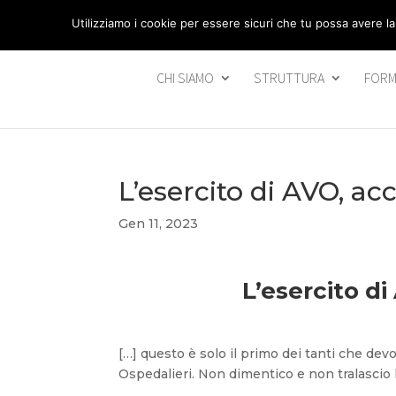
segreteria@federavo.it
Utilizziamo i cookie per essere sicuri che tu possa avere la
CHI SIAMO
STRUTTURA
FORM
L’esercito di AVO, ac
Gen 11, 2023
L’esercito di
[…] questo è solo il primo dei tanti che devo
Ospedalieri. Non dimentico e non tralascio l