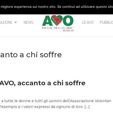
 migliore esperienza sul nostro sito. Se continui ad utilizzare questo si
AZIONE
NEWS
LE AVO
PUBBLI
canto a chi soffre
 AVO, accanto a chi soffre
 a tutte le donne e tutti gli uomini dell’Associazione Volontari
’esempio e i valori espressi da ognuno di loro. […]​