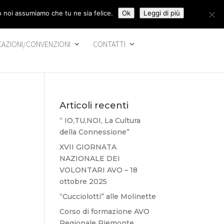
to noi assumiamo che tu ne sia felice.
Ok
Leggi di più
CAZIONI/CONVENZIONI
CONTATTI
Articoli recenti
“ IO,TU,NOI, La Cultura
della Connessione”
XVII GIORNATA
NAZIONALE DEI
VOLONTARI AVO – 18
ottobre 2025
“Cucciolotti” alle Molinette
Corso di formazione AVO
Regionale Piemonte