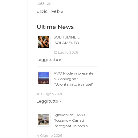
30
31
« Dic
Feb »
Ultime News
SOLITUDINE E
ISOLAMENTO
12 Luglio 2026
Leggi tutto »
AVO Modena presente
al Convegno :
“Volontariato è salute!”
16 Giugno 2026
Leggi tutto »
I giovani dell’AVO
Rossano – Cariati
impegnati in corsia
4 Giugno 2026