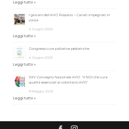
Leggi tutto »
I giovani dell’AVO Rossano – Cariati impegnati in
corsia
4 Giugno 2026
Leggi tutto »
Congresso cure palliative pediatriche
4 Giugno 2026
Leggi tutto »
XXV Convegno Nazionale AVO: “Il NOI che cura:
qualità essenziali al volontario AVO”
8 Maggio 2026
Leggi tutto »