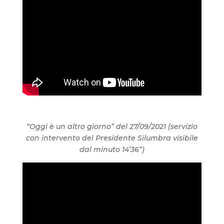
“Oggi è un altro giorno” del 27/09/2021 (servizio
con intervento del Presidente Silumbra visibile
dal minuto 14’36”)