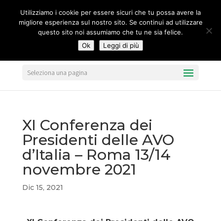
segreteria@federavo.it
Utilizziamo i cookie per essere sicuri che tu possa avere la
migliore esperienza sul nostro sito. Se continui ad utilizzare
questo sito noi assumiamo che tu ne sia felice.
Ok
Leggi di più
Seleziona una pagina
XI Conferenza dei
Presidenti delle AVO
d’Italia – Roma 13/14
novembre 2021
Dic 15, 2021