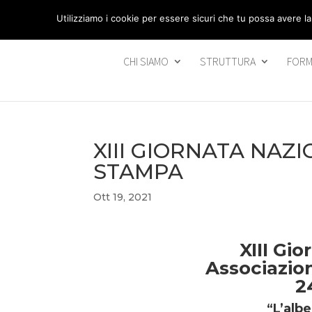
segreteria@federavo.it
Utilizziamo i cookie per essere sicuri che tu possa avere la
CHI SIAMO
STRUTTURA
FORM
XIII GIORNATA NAZ
STAMPA
Ott 19, 2021
XIII Gi
Associazion
2
“L’albe