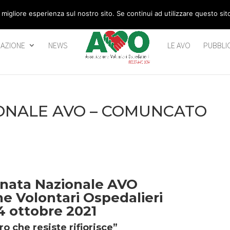
 migliore esperienza sul nostro sito. Se continui ad utilizzare questo si
AZIONE
NEWS
LE AVO
PUBBLI
IONALE AVO – COMUNCATO
ornata Nazionale AVO
e Volontari Ospedalieri
4 ottobre 2021
ro che resiste rifiorisce”