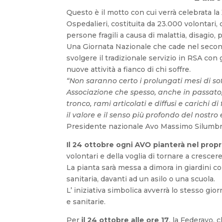
Questo è il motto con cui verrà celebrata la
Ospedalieri, costituita da 23.000 volontari, 
persone fragili a causa di malattia, disagio,
Una Giornata Nazionale che cade nel secon
svolgere il tradizionale servizio in RSA con g
nuove attività a fianco di chi soffre.
“Non saranno certo i prolungati mesi di sof
Associazione che spesso, anche in passato,
tronco, rami articolati e diffusi e carichi d
il valore e il senso più profondo del nostro 
Presidente nazionale Avo Massimo Silumbr
Il 24 ottobre ogni AVO pianterà nel pro
volontari e della voglia di tornare a cresce
La pianta sarà messa a dimora in giardini co
sanitaria, davanti ad un asilo o una scuola.
L’ iniziativa simbolica avverrà lo stesso gio
e sanitarie.
Per
il 24 ottobre alle ore 17
, la Federavo,