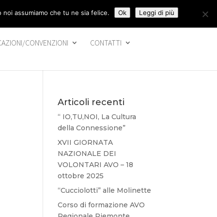
to noi assumiamo che tu ne sia felice.
Ok
Leggi di più
CAZIONI/CONVENZIONI
CONTATTI
Articoli recenti
“ IO,TU,NOI, La Cultura
della Connessione”
XVII GIORNATA
NAZIONALE DEI
VOLONTARI AVO – 18
ottobre 2025
“Cucciolotti” alle Molinette
Corso di formazione AVO
Regionale Piemonte