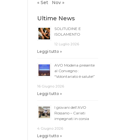
« Set
Nov »
Ultime News
SOLITUDINE E
ISOLAMENTO
12 Luglio 2026
Leggi tutto »
AVO Modena presente
al Convegno :
“Volontariato è salute!”
16 Giugno 2026
Leggi tutto »
I giovani dell’AVO
Rossano – Cariati
impegnati in corsia
4 Giugno 2026
Leggi tutto »