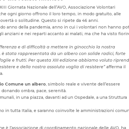
 XIII Giornata Nazionale dell’AVO, Associazione Volontari
che ogni giorno offrono il loro tempo, in modo gratuito, alle
 povertà o solitudine. Questo si ripete da 46 anni.
do anno della pandemia, anno in cui i volontari non hanno po
li anziani e nei reparti accanto ai malati, ma che ha visto fiorir
ferenza e di difficoltà a mettere in ginocchio la nostra
 è stata rappresentata da un albero con solide radici, forte
i foglie e frutti. Per questa XIII edizione abbiamo voluto ripren
esistere e della nostra assoluta voglia di resistere”
afferma il
a.
prio Comune un albero
, simbolo reale e vivente dell’essere
re donando ombra, pace, serenità.
munali, in una piazza, davanti ad un Ospedale, a una Struttura
rno in tutta Italia, e saranno coinvolte le amministrazioni comun
 che è l’associazione di coordinamento nazionale delle AVO, ha