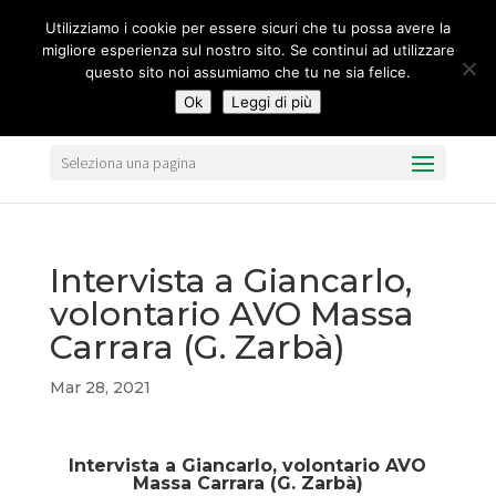
segreteria@federavo.it
Utilizziamo i cookie per essere sicuri che tu possa avere la
migliore esperienza sul nostro sito. Se continui ad utilizzare
questo sito noi assumiamo che tu ne sia felice.
Ok
Leggi di più
Seleziona una pagina
Intervista a Giancarlo,
volontario AVO Massa
Carrara (G. Zarbà)
Mar 28, 2021
Intervista a Giancarlo, volontario AVO
Massa Carrara (G. Zarbà)