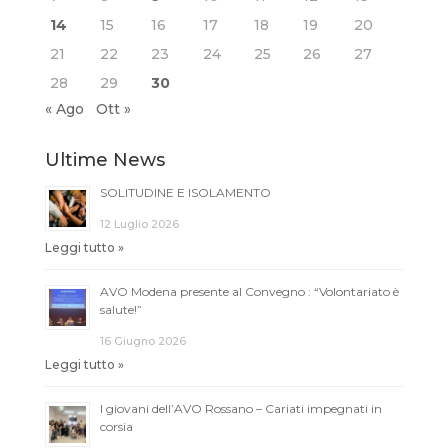
14
15
16
17
18
19
20
21
22
23
24
25
26
27
28
29
30
« Ago
Ott »
Ultime News
SOLITUDINE E ISOLAMENTO
12 Luglio 2026
Leggi tutto »
AVO Modena presente al Convegno : “Volontariato è
salute!”
16 Giugno 2026
Leggi tutto »
I giovani dell’AVO Rossano – Cariati impegnati in
corsia