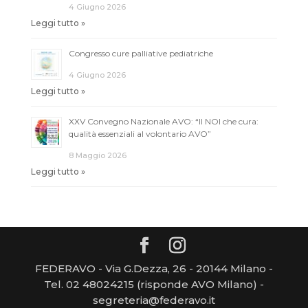
4 Giugno 2026
Leggi tutto »
Congresso cure palliative pediatriche
4 Giugno 2026
Leggi tutto »
XXV Convegno Nazionale AVO: “Il NOI che cura:
qualità essenziali al volontario AVO”
8 Maggio 2026
Leggi tutto »
FEDERAVO - Via G.Dezza, 26 - 20144 Milano -
Tel. 02 48024215 (risponde AVO Milano) -
segreteria@federavo.it