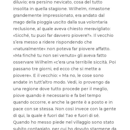
diluvio; era persino nevicato, cosa del tutto
insolita in quella stagione. Wilhelm, rimastone
grandemente impressionato, era andato dal
mago della pioggia uscito dalla sua volontaria
reclusione, al quale aveva chiesto meravigliato:
«Sicché, tu puoi far davvero piovere?». Il vecchio
s’era messo a ridere rispondendo che
«naturalmente» non poteva far piovere affatto.
«Ma finché tu non sei venuto» gli aveva fatto
osservare Wilhelm «c’era una terribile siccità. Poi
passano tre giorni, ed ecco che si mette a
piovere». E il vecchio: « Ma no, le cose sono
andate in tutt’altro modo. Vedi, io provengo da
una regione dove tutto procede per il meglio,
piove quando è necessario e fa bel tempo
quando occorre, e anche la gente è a posto e in
pace con se stessa. Non così invece con la gente
di qui, la quale è fuori dal Tao e fuori di sé.
Quando ho messo piede nel villaggio sono stato
subito contagiato, per cui ho dovuto starmene da