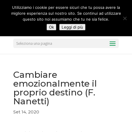
segreteria@federavo.it
Utilizziamo i cookie per essere sicuri che tu possa avere la
migliore esperienza sul nostro sito. Se continui ad utilizzare
questo sito noi assumiamo che tu ne sia felice.
Ok
Leggi di più
Seleziona una pagina
Cambiare
emozionalmente il
proprio destino (F.
Nanetti)
Set 14, 2020