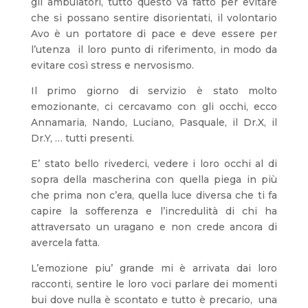
gli ambulatori, tutto questo va fatto per evitare
che si possano sentire disorientati, il volontario
Avo è un portatore di pace e deve essere per
l’utenza il loro punto di riferimento, in modo da
evitare così stress e nervosismo.
Il primo giorno di servizio è stato molto
emozionante, ci cercavamo con gli occhi, ecco
Annamaria, Nando, Luciano, Pasquale, il Dr.X, il
Dr.Y, … tutti presenti.
E’ stato bello rivederci, vedere i loro occhi al di
sopra della mascherina con quella piega in più
che prima non c’era, quella luce diversa che ti fa
capire la sofferenza e l’incredulità di chi ha
attraversato un uragano e non crede ancora di
avercela fatta.
L’emozione piu’ grande mi è arrivata dai loro
racconti, sentire le loro voci parlare dei momenti
bui dove nulla è scontato e tutto è precario, una