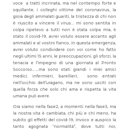
voce a tratti incrinata, ma nel contempo forte e
squillante, i colleghi vittime del coronavirus, la
gioia degli ammalati guariti, la tristezza di chi non
è riuscito a vincere il virus… mi sono sentita in
colpa ripetevo a tutti non è stata colpa mia, è
stato il covid-19, avrei voluto essere accanto agli
ammalati e al vostro fianco, in questa emergenza,
avrei voluto condividere con voi come ho fatto
negli ultimi 15 anni, le preoccupazioni, gli sforzi, la
tenacia e l’impegno di una giornata al Pronto
Soccorso..…..ma sono stati grandi i miei amici
medici, infermieri, barellieri, sono entrati
nell’occhio dell’uragano, ma ne sono usciti con
quella forza che solo chi ama e rispetta la vita
umana può avere.
Ora siamo nella fase2, a momenti nella fase3, ma
la nostra vita è cambiata, chi più e chi meno, ha
subito gli effetti del covid-19, invoco e auspico la
tanto agognata “normalità”, dove tutti noi,