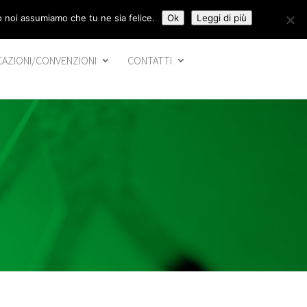
to noi assumiamo che tu ne sia felice.
Ok
Leggi di più
CAZIONI/CONVENZIONI
CONTATTI