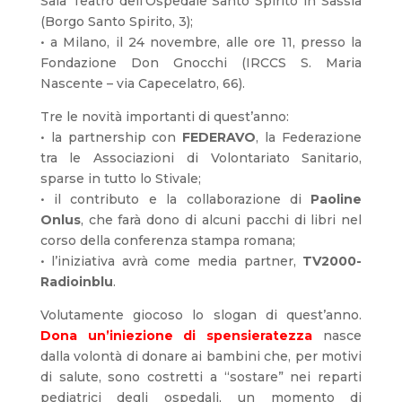
Sala Teatro dell’Ospedale Santo Spirito in Sassia
(Borgo Santo Spirito, 3);
• a Milano, il 24 novembre, alle ore 11, presso la
Fondazione Don Gnocchi (IRCCS S. Maria
Nascente – via Capecelatro, 66).
Tre le novità importanti di quest’anno:
• la partnership con
FEDERAVO
, la Federazione
tra le Associazioni di Volontariato Sanitario,
sparse in tutto lo Stivale;
• il contributo e la collaborazione di
Paoline
Onlus
, che farà dono di alcuni pacchi di libri nel
corso della conferenza stampa romana;
• l’iniziativa avrà come media partner,
TV2000-
Radioinblu
.
Volutamente giocoso lo slogan di quest’anno.
Dona un’iniezione di spensieratezza
nasce
dalla volontà di donare ai bambini che, per motivi
di salute, sono costretti a “sostare” nei reparti
pediatrici degli ospedali, un momento di